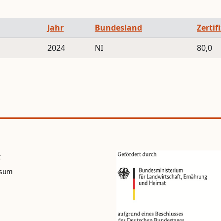
Jahr
Bundesland
Zertif
2024
NI
80,0
t
ssum