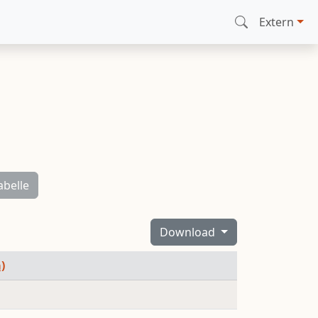
Extern
abelle
Download
)